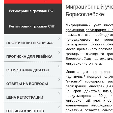
Миграционный уче
Регистрация граждан РФ
Борисоглебске
Миграционный учет ино
Регистрация граждан СНГ
временная регистрация ино
называют, это необходим
приезжающего на терр
ПОСТОЯННАЯ ПРОПИСКА
регистрацию приезжий обяз
место временного прожива
границы - выезде за гр
ПРОПИСКА ДЛЯ РЕБЁНКА
Борисоглебске
автоматиче
миграционного учета.
РЕГИСТРАЦИЯ ДЛЯ РВП
Иностранцам из стран 
идентичный порядок получ
"визовых" государств, 
ОТВЕТЫ НА ВОПРОСЫ
регистрации. Иностранцам 
на срок действия визы
предусмотрена — 90 дней.
ЦЕНА РЕГИСТРАЦИИ
миграционный учет инос
манипуляции необходимо 
приезжим остается самос
ОТЗЫВЫ КЛИЕНТОВ