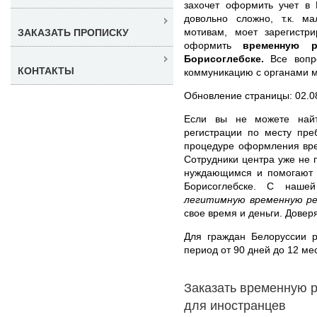
захочет оформить учет в 
довольно сложно, т.к. м
мотивам, моет зарегистр
ЗАКАЗАТЬ ПРОПИСКУ
оформить
временную 
Борисоглебске.
Все вопро
КОНТАКТЫ
коммуникацию с органами м
Обновление страницы: 02.0
Если вы не можете найт
регистрации по месту пре
процедуре оформления вре
Сотрудники центра уже не
нуждающимся и помогают 
Борисоглебске. С на
легитимную временную ре
свое время и деньги. Дове
Для граждан Белоруссии 
период от 90 дней до 12 мес
Заказать временную 
для иностранцев