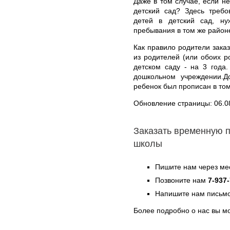
Даже в том случае, если н
детский сад? Здесь требо
детей в детский сад, н
пребывания в том же районе
Как правило родители зака
из родителей (или обоих р
детском саду - на 3 года
дошкольном учреждении.Д
ребенок был прописан в том
Обновление страницы: 06.0
Заказать временную п
школы
Пишите нам через ме
Позвоните нам
7-937
Напишите нам письмо
Более подробно о нас вы м